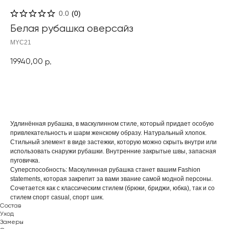
0.0
(
0
)
Белая рубашка оверсайз
MYC21
19940,00
р.
В корзину
Удлинённая рубашка, в маскулинном стиле, который придает особую
привлекательность и шарм женскому образу. Натуральный хлопок.
Стильный элемент в виде застежки, которую можно скрыть внутри или
использовать снаружи рубашки. Внутренние закрытые швы, запасная
пуговичка.
Суперспособность: Маскулинная рубашка станет вашим Fashion
statements, которая закрепит за вами звание самой модной персоны.
Сочетается как с классическим стилем (брюки, бриджи, юбка), так и со
стилем спорт casual, спорт шик.
Состав
Уход
Замеры