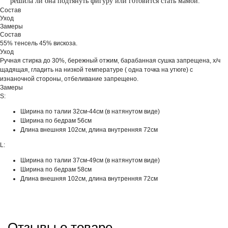
решила ли она подтянуть фигуру или готовится стать мамой.
Состав
Уход
Замеры
Состав
55% тенсель 45% вискоза.
Уход
Ручная стирка до 30%, бережный отжим, барабанная сушка запрещена, х/ч
щадящая, гладить на низкой температуре ( одна точка на утюге) с
изнаночной стороны, отбеливание запрещено.
Замеры
S:
Ширина по талии 32см-44см (в натянутом виде)
Ширина по бедрам 56см
Длина внешняя 102см, длина внутренняя 72см
L:
Ширина по талии 37см-49см (в натянутом виде)
Ширина по бедрам 58см
Длина внешняя 102см, длина внутренняя 72см
Отзывы о товаре