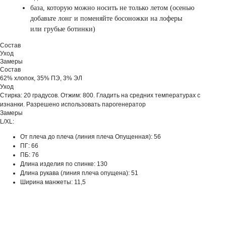
база, которую можно носить не только летом (осенью
добавьте лонг и поменяйте босоножки на лоферы
или грубые ботинки)
Состав
Уход
Замеры
Состав
62% хлопок, 35% ПЭ, 3% ЭЛ
Уход
Стирка: 20 градусов. Отжим: 800. Гладить на средних температурах с
изнанки. Разрешено использовать парогенератор
Замеры
L/XL:
От плеча до плеча (линия плеча Опущенная): 56
ПГ: 66
ПБ: 76
Длина изделия по спинке: 130
Длина рукава (линия плеча опущена): 51
Ширина манжеты: 11,5